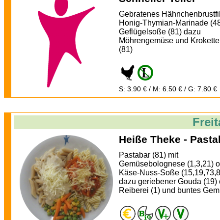
Gebratenes Hähnchenbrustfil
Honig-Thymian-Marinade (48
Geflügelsoße (81) dazu
Möhrengemüse und Krokette
(81)
S: 3.90 € / M: 6.50 € / G: 7.80 €
Frei
Heiße Theke - Pasta
Pastabar (81) mit
Gemüsebolognese (1,3,21) o
Käse-Nuss-Soße (15,19,73,8
dazu geriebener Gouda (19) 
Reiberei (1) und buntes Ge