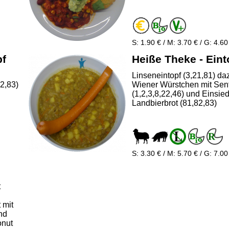
S: 1.90 € / M: 3.70 € / G: 4.60
pf
Heiße Theke - Eint
Linseneintopf (3,21,81) da
82,83)
Wiener Würstchen mit Sen
(1,2,3,8,22,46) und Einsied
Landbierbrot (81,82,83)
S: 3.30 € / M: 5.70 € / G: 7.00
t
 mit
nd
onut