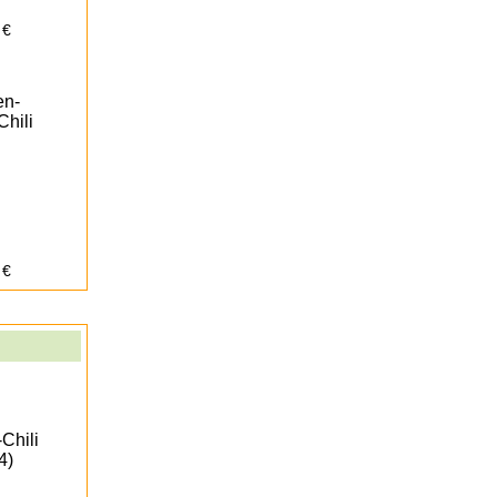
 €
en-
Chili
 €
Chili
4)