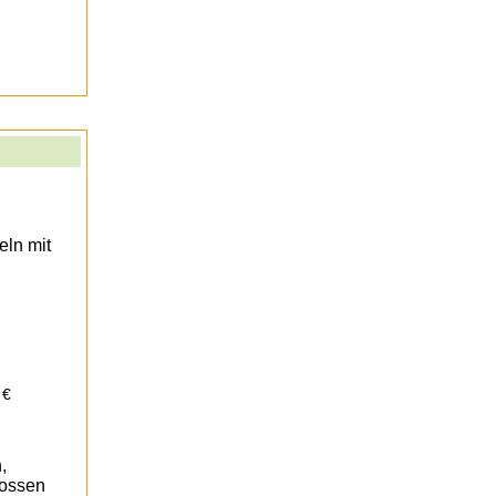
eln mit
 €
,
rossen