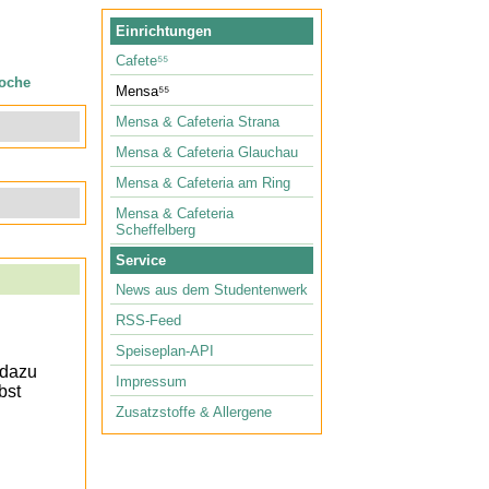
Einrichtungen
Cafete⁵⁵
oche
Mensa⁵⁵
Mensa & Cafeteria Strana
Mensa & Cafeteria Glauchau
Mensa & Cafeteria am Ring
Mensa & Cafeteria
Scheffelberg
Service
News aus dem Studentenwerk
RSS-Feed
Speiseplan-API
 dazu
Impressum
bst
Zusatzstoffe & Allergene