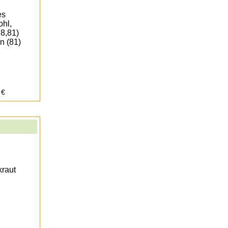
es
hl,
18,81)
n (81)
 €
kraut