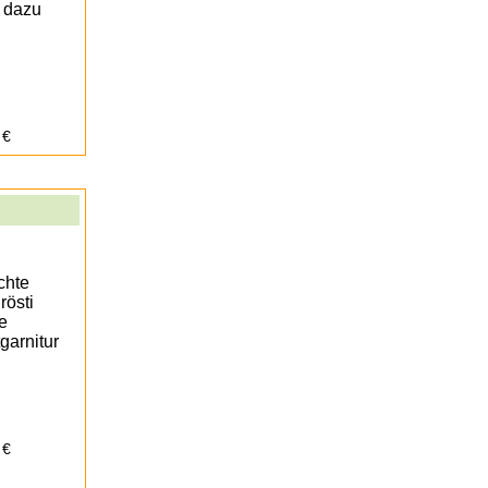
) dazu
 €
chte
rösti
e
garnitur
 €