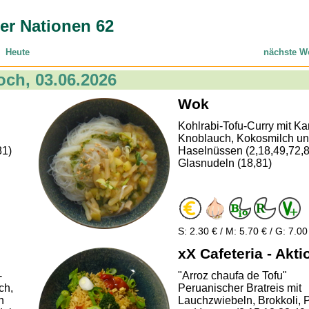
er Nationen 62
Heute
nächste W
och, 03.06.2026
Wok
Kohlrabi-Tofu-Curry mit Kar
Knoblauch, Kokosmilch u
81)
Haselnüssen (2,18,49,72,
Glasnudeln (18,81)
S: 2.30 € / M: 5.70 € / G: 7.00
xX Cafeteria - Akti
-
"Arroz chaufa de Tofu"
ch,
Peruanischer Bratreis mit
n
Lauchzwiebeln, Brokkoli, 