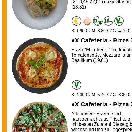
(2,18,49,72,81) dazu Glasnu
(18,81)
S: 1.90 € / M: 3.80 € / G: 4.70 €
xX Cafeteria - Pizza
Pizza "Margherita" mit frucht
Tomatensoße, Mozzarella u
Basilikum (19,81)
S: 4.30 € / M: 5.40 € / G: 6.30 €
xX Cafeteria - Pizza
Alle unsere Pizzen sind
hausgemacht aus Frischteig
mit besten Zutaten! Diese gib
wechselnd und zu Tagesprei