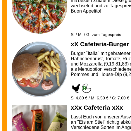
mit besten Zutaten! Diese gib
wechselnd und zu Tagesprei
Buon Appetito!
S: / M: / G: zum Tagespreis
xX Cafeteria-Burger
Burger "Italia" mit gebratener
Hähnchenbrust, Tomate, Ruc
und Mozzarella (9,19,81,83)
als Menüoption verschieden
Pommes und House-Dip (9,2
S: 4.80 € / M: 6.50 € / G: 7.60 €
xXx Cafeteria xXx
Lasst Euch von unserer Aus
an "Eis am Stiel" richtig abkü
Verschiedene Sorten im Ang