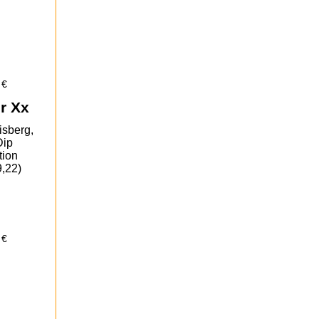
 €
r Xx
isberg,
Dip
tion
,22)
 €