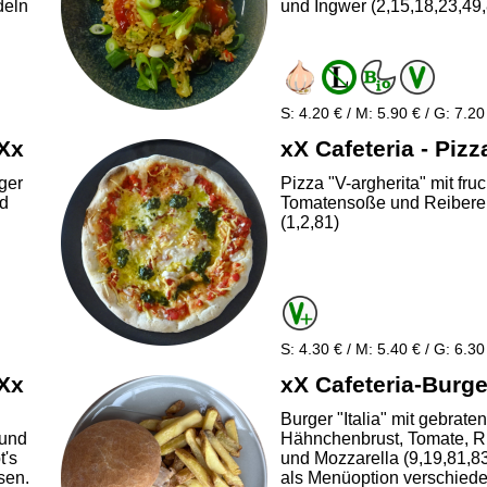
deln
und Ingwer (2,15,18,23,49
S: 4.20 € / M: 5.90 € / G: 7.20
 Xx
xX Cafeteria - Pizz
iger
Pizza "V-argherita" mit fruc
nd
Tomatensoße und Reibere
(1,2,81)
S: 4.30 € / M: 5.40 € / G: 6.30
 Xx
xX Cafeteria-Burge
Burger "Italia" mit gebrate
 und
Hähnchenbrust, Tomate, R
t's
und Mozzarella (9,19,81,8
sen.
als Menüoption verschied