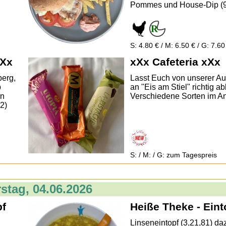
Pommes und House-Dip (9
S: 4.80 € / M: 6.50 € / G: 7.60
 Xx
xXx Cafeteria xXx
berg,
Lasst Euch von unserer A
p
an "Eis am Stiel" richtig a
on
Verschiedene Sorten im A
2)
S: / M: / G: zum Tagespreis
stag, 04.06.2026
pf
Heiße Theke - Eint
Linseneintopf (3,21,81) da