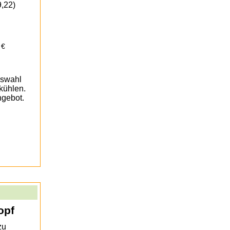
,22)
 €
uswahl
bkühlen.
ngebot.
opf
zu