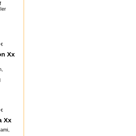
f
ler
 €
on Xx
n,
d
 €
a Xx
lami,