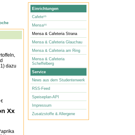
Einrichtungen
Cafete⁵⁵
oche
Mensa⁵⁵
Mensa & Cafeteria Strana
Mensa & Cafeteria Glauchau
Mensa & Cafeteria am Ring
toffeln,
Mensa & Cafeteria
nd
Scheffelberg
81) dazu
Service
News aus dem Studentenwerk
RSS-Feed
Speiseplan-API
 €
Impressum
on Xx
Zusatzstoffe & Allergene
Paprika