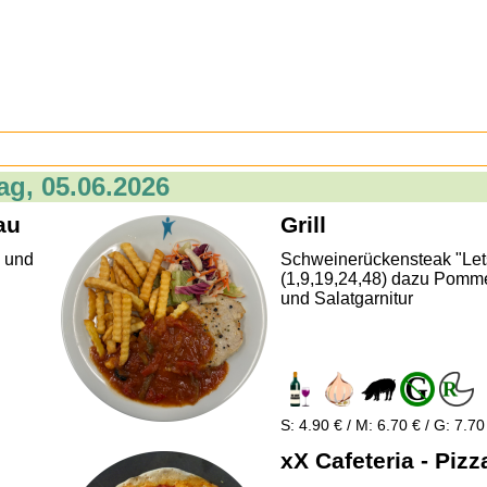
tag, 05.06.2026
au
Grill
n und
Schweinerückensteak "Let
(1,9,19,24,48) dazu Pomme
und Salatgarnitur
S: 4.90 € / M: 6.70 € / G: 7.70
xX Cafeteria - Pizz