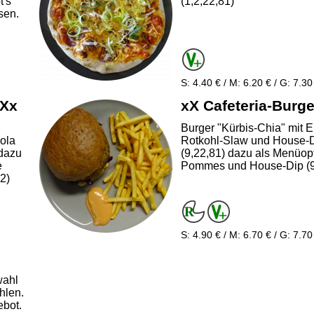
t's
(1,2,22,81)
sen.
S: 4.40 € / M: 6.20 € / G: 7.30
 Xx
xX Cafeteria-Burge
Burger "Kürbis-Chia" mit E
ola
Rotkohl-Slaw und House-
 dazu
(9,22,81) dazu als Menüop
e
Pommes und House-Dip (9
2)
S: 4.90 € / M: 6.70 € / G: 7.70
wahl
hlen.
ebot.