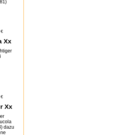
,81)
 €
a Xx
htiger
i
 €
r Xx
ner
ucola
3) dazu
ene