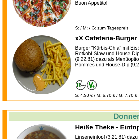
Buon Appetito!
S: / M: / G: zum Tagespreis
xX Cafeteria-Burger
Burger "Kürbis-Chia" mit Eis
Rotkohl-Slaw und House-Di
(9,22,81) dazu als Menüopti
Pommes und House-Dip (9,2
S: 4.90 € / M: 6.70 € / G: 7.70 €
Donner
Heiße Theke - Einto
Linseneintopf (3,21,81) dazu