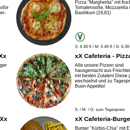
Pizza "Margherita" mit fruc
soße
Tomatensoße, Mozzarella
er-
Basilikum (19,81)
S: 4.30 € / M: 5.40 € / G: 6.30
 Xx
xX Cafeteria - Pizz
iger
Alle unsere Pizzen sind
hausgemacht aus Frischte
mit besten Zutaten! Diese g
wechselnd und zu Tagespr
Buon Appetito!
S: / M: / G: zum Tagespreis
 Xx
xX Cafeteria-Burge
Burger "Kürbis-Chia" mit E