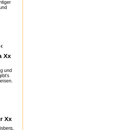
htiger
 und
 €
a Xx
ig und
ibt's
eisen.
r Xx
isberg,