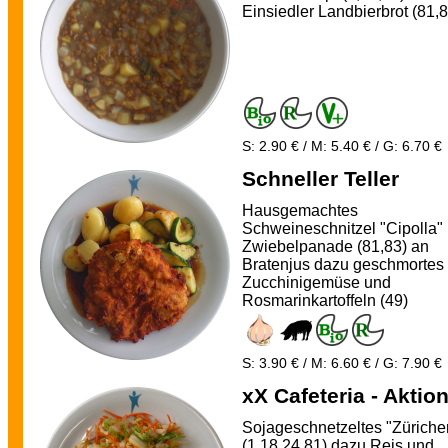
Einsiedler Landbierbrot (81,
S: 2.90 € / M: 5.40 € / G: 6.70 €
Schneller Teller
Hausgemachtes
Schweineschnitzel "Cipolla" 
Zwiebelpanade (81,83) an
Bratenjus dazu geschmortes
Zucchinigemüse und
Rosmarinkartoffeln (49)
S: 3.90 € / M: 6.60 € / G: 7.90 €
xX Cafeteria - Aktio
Sojageschnetzeltes "Züricher
(1,18,24,81) dazu Reis und