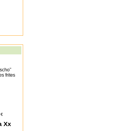
scho"
s frites
 €
a Xx