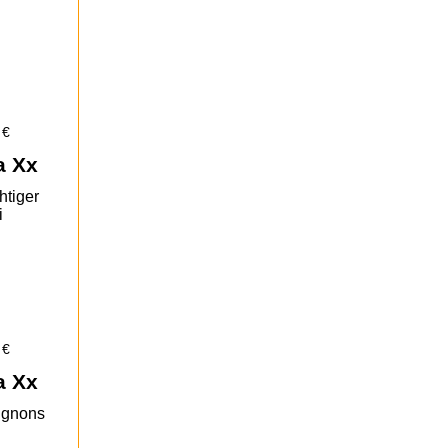
 €
a Xx
htiger
i
 €
a Xx
ignons