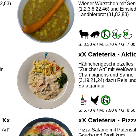
82,83)
Wiener Würstchen mit Sen
(1,2,3,8,22,46) und Einsied
Landbierbrot (81,82,83)
S: 3.30 € / M: 5.70 € / G: 7.00
xX Cafeteria - Akti
Hähnchengeschnetzeltes
in
"Züricher Art" mit Weißwei
Champignons und Sahne
(3,19,21,24) dazu Reis un
Salatgarnitur
S: 5.70 € / M: 7.50 € / G: 8.50
n Xx
xX Cafeteria - Pizz
 Art"
Pizza Salame mit Putensa
Gouda und Basilikum