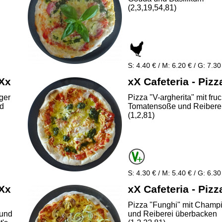
(2,3,19,54,81)
S: 4.40 € / M: 6.20 € / G: 7.30
 Xx
xX Cafeteria - Pizz
iger
Pizza "V-argherita" mit fruc
nd
Tomatensoße und Reibere
(1,2,81)
S: 4.30 € / M: 5.40 € / G: 6.30
 Xx
xX Cafeteria - Pizz
Pizza "Funghi" mit Champ
 und
und Reiberei überbacken