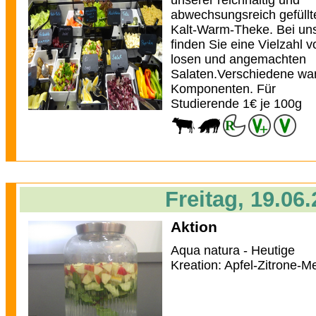
unserer reichhaltig und
abwechsungsreich gefüllt
Kalt-Warm-Theke. Bei un
finden Sie eine Vielzahl v
losen und angemachten
Salaten.Verschiedene w
Komponenten. Für
Studierende 1€ je 100g
Freitag, 19.06
Aktion
Aqua natura - Heutige
Kreation: Apfel-Zitrone-M