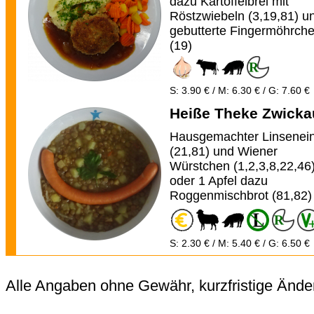
dazu Kartoffelbrei mit
Röstzwiebeln (3,19,81) u
gebutterte Fingermöhrch
(19)
S: 3.90 € / M: 6.30 € / G: 7.60 €
Heiße Theke Zwicka
Hausgemachter Linsenein
(21,81) und Wiener
Würstchen (1,2,3,8,22,46
oder 1 Apfel dazu
Roggenmischbrot (81,82)
S: 2.30 € / M: 5.40 € / G: 6.50 €
Alle Angaben ohne Gewähr, kurzfristige Ände