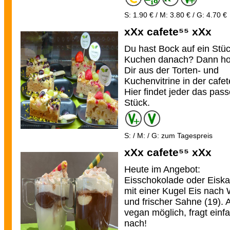
S: 1.90 € / M: 3.80 € / G: 4.70 €
xXx cafete⁵⁵ xXx
Du hast Bock auf ein Stü
Kuchen danach? Dann ho
Dir aus der Torten- und
Kuchenvitrine in der cafet
Hier findet jeder das pas
Stück.
S: / M: / G: zum Tagespreis
xXx cafete⁵⁵ xXx
Heute im Angebot:
Eisschokolade oder Eiska
mit einer Kugel Eis nach
und frischer Sahne (19). 
vegan möglich, fragt einf
nach!