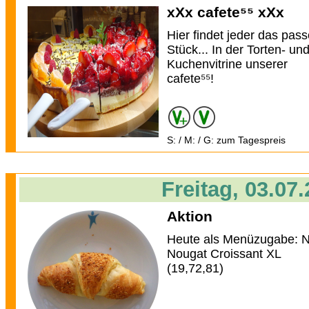
xXx cafete⁵⁵ xXx
Hier findet jeder das pas
Stück... In der Torten- un
Kuchenvitrine unserer
cafete⁵⁵!
S: / M: / G: zum Tagespreis
Freitag, 03.07
Aktion
Heute als Menüzugabe: 
Nougat Croissant XL
(19,72,81)