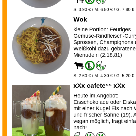
S: 3.90 € / M: 6.50 € / G: 7.80 €
Wok
kleine Portion: Feuriges
Gemüse-Rindfleisch-Curr
Sprossen, Champignons 
Weißkohl dazu gebratene
Mienudeln (2,18,81)
S: 2.60 € / M: 4.30 € / G: 5.20 €
xXx cafete⁵⁵ xXx
Heute im Angebot:
Eisschokolade oder Eiska
mit einer Kugel Eis nach
und frischer Sahne (19). 
vegan möglich, fragt einf
nach!