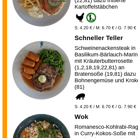
(22,81) dazu frittierte
Kartoffelstäbchen
S: 4.20 € / M: 6.70 € / G: 7.90 €
Schneller Teller
Schweinenackensteak in
Basilikum-Bärlauch-Mari
mit Kräuterbutterrosette
(1,2,18,19,22,81) an
Bratensoße (19,81) dazu
Bohnengemüse und Kroke
(81)
S: 4.20 € / M: 6.70 € / G: 7.90 €
Wok
Romanesco-Kohlrabi-Rag
in Curry-Kokos-Soße mit