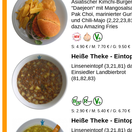
Asiatischer Kimchi-Burge
"Daejeon" mit Mangosals
Pak Choi, marinierter Gu
und Chili-Majo (2,22,23,8
dazu Amazing Fries
S: 4.90 € / M: 7.70 € / G: 9.50 €
Heiße Theke - Einto
Linseneintopf (3,21,81) d
Einsiedler Landbierbrot
(81,82,83)
S: 2.90 € / M: 5.40 € / G: 6.70 €
Heiße Theke - Einto
Linseneintopf (3,21,81) d