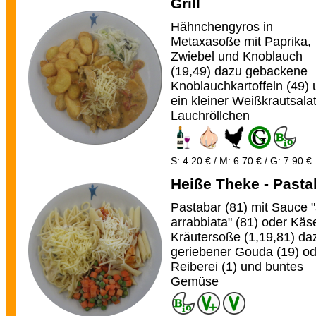
Grill
Hähnchengyros in
Metaxasoße mit Paprika,
Zwiebel und Knoblauch
(19,49) dazu gebackene
Knoblauchkartoffeln (49)
ein kleiner Weißkrautsalat
Lauchröllchen
S: 4.20 € / M: 6.70 € / G: 7.90 €
Heiße Theke - Pasta
Pastabar (81) mit Sauce "
arrabbiata" (81) oder Käs
Kräutersoße (1,19,81) da
geriebener Gouda (19) od
Reiberei (1) und buntes
Gemüse